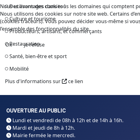
Des avantages dans tous les domaines qui comptent po
Nous utilisons des cookies !
Nous utilisons des cookies sur notre site web. Certains d’en
Culture et tourisme
(cookies traceurs). Vous pouvez décider vous-même si vous a
l’ensemble des fonctionnalités du site.
Producteurs, artisans, et commerçants
Restauration
Ok
Je refuse
Santé, bien-être et sport
Mobilité
Plus d'informations sur
ce lien
OUVERTURE AU PUBLIC
Lundi et vendredi de 08h à 12h et de 14h à 16h.
Mardi et jeudi de 8h à 12h.
Mairie fermée le mercredi.