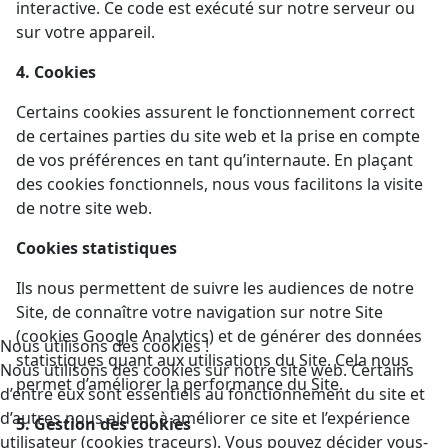
interactive. Ce code est exécuté sur notre serveur ou
sur votre appareil.
4. Cookies
Certains cookies assurent le fonctionnement correct
de certaines parties du site web et la prise en compte
de vos préférences en tant qu’internaute. En plaçant
des cookies fonctionnels, nous vous facilitons la visite
de notre site web.
Cookies statistiques
Ils nous permettent de suivre les audiences de notre
Site, de connaître votre navigation sur notre Site
(cookies Google Analytics) et de générer des données
Nous utilisons des cookies !
statistiques quant aux utilisations du Site. Cela nous
Nous utilisons des cookies sur notre site web. Certains
permet d’améliorer la performance du Site.
d’entre eux sont essentiels au fonctionnement du site et
d’autres nous aident à améliorer ce site et l’expérience
5. Gestion des cookies
utilisateur (cookies traceurs). Vous pouvez décider vous-