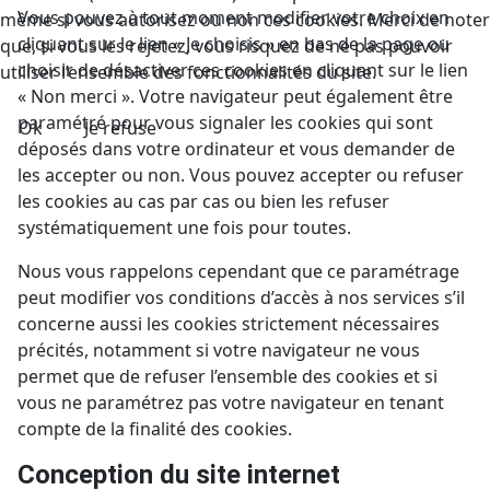
Vous pouvez à tout moment modifier votre choix en
même si vous autorisez ou non ces cookies. Merci de noter
cliquant sur le lien « Je choisis » en bas de la page ou
que, si vous les rejetez, vous risquez de ne pas pouvoir
choisir de désactiver ces cookies en cliquant sur le lien
utiliser l’ensemble des fonctionnalités du site.
« Non merci ». Votre navigateur peut également être
paramétré pour vous signaler les cookies qui sont
Ok
Je refuse
déposés dans votre ordinateur et vous demander de
les accepter ou non. Vous pouvez accepter ou refuser
les cookies au cas par cas ou bien les refuser
systématiquement une fois pour toutes.
Nous vous rappelons cependant que ce paramétrage
peut modifier vos conditions d’accès à nos services s’il
concerne aussi les cookies strictement nécessaires
précités, notamment si votre navigateur ne vous
permet que de refuser l’ensemble des cookies et si
vous ne paramétrez pas votre navigateur en tenant
compte de la finalité des cookies.
Conception du site internet