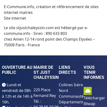
E-Commune.info, création et référencement de sites
internet mairies
Site internet
Le site stjustchaleyssin.com est hébergé par e-
commune.info - Siren : 890 633 803
chez Amen
12-14 rond point des Champs Elysées –
75008 Paris
- France
OUVERTURE AU
MAIRIE DE
LIENS
VOUS
PUBLIC
ST JUST
DIRECTS
TENIR
CHALEYSSIN
INFORMES
Lundi et
Collines Isère
220 Place
vendredi de 08h
Nord
Fernand Rey
à 12h et de 14h à
Communauté
Télécharger
Tél. :
16h.
Département
Illiwap