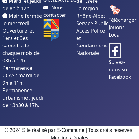
04.78.96.10.06
Mardi et jeudi
de l'Isère
Nous
de 8h à 12h.
La région
contacter
Mairie fermée
Rhône-Alpes
Télécharger
le mercredi.
Service Public
Jouons
Ouverture les
Accès Police
Local
1ers et 3ès
et
samedis de
Gendarmerie
chaque mois de
Nationale
08h à 12h.
Suivez-
Permanence
nous sur
CCAS : mardi de
Facebook
9h à 11h.
Permanence
urbanisme : jeudi
de 13h30 à 17h.
© 2024 Site réalisé par E-Commune | Tous droits réservés |
Mentions légales