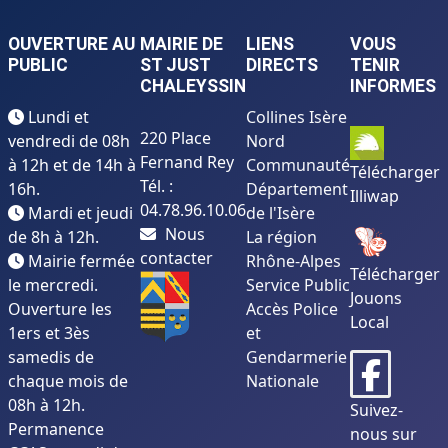
OUVERTURE AU
MAIRIE DE
LIENS
VOUS
PUBLIC
ST JUST
DIRECTS
TENIR
CHALEYSSIN
INFORMES
Lundi et
Collines Isère
220 Place
vendredi de 08h
Nord
Fernand Rey
à 12h et de 14h à
Communauté
Télécharger
Tél. :
16h.
Département
Illiwap
04.78.96.10.06
Mardi et jeudi
de l'Isère
Nous
de 8h à 12h.
La région
contacter
Mairie fermée
Rhône-Alpes
Télécharger
le mercredi.
Service Public
Jouons
Ouverture les
Accès Police
Local
1ers et 3ès
et
samedis de
Gendarmerie
chaque mois de
Nationale
08h à 12h.
Suivez-
Permanence
nous sur