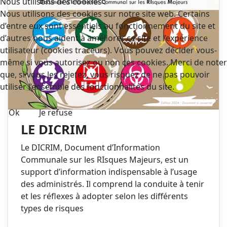
Nous utilisons des cookies !
Nous utilisons des cookies sur notre site web. Certains
d’entre eux sont essentiels au fonctionnement du site et
d’autres nous aident à améliorer ce site et l’expérience
utilisateur (cookies traceurs). Vous pouvez décider vous-
même si vous autorisez ou non ces cookies. Merci de noter
que, si vous les rejetez, vous risquez de ne pas pouvoir
utiliser l’ensemble des fonctionnalités du site.
Ok
Je refuse
LE DICRIM
Le DICRIM, Document d’Information
Communale sur les RIsques Majeurs, est un
support d’information indispensable à l’usage
des administrés. Il comprend la conduite à tenir
et les réflexes à adopter selon les différents
types de risques