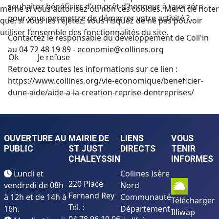
souhaitez bénéficier d'un prêt d'honneur à taux zéro
même si vous autorisez ou non ces cookies. Merci de noter
pour vous permettre de démarrer votre activité ?
que, si vous les rejetez, vous risquez de ne pas pouvoir
utiliser l’ensemble des fonctionnalités du site.
Contactez le responsable du développement de Coll'in
au
04 72 48 19 89 -
economie@collines.org
Ok
Je refuse
Retrouvez toutes les informations sur ce lien :
https://www.collines.org/vie-economique/beneficier-
dune-aide/aide-a-la-creation-reprise-dentreprises/
OUVERTURE AU
MAIRIE DE
LIENS
VOUS
PUBLIC
ST JUST
DIRECTS
TENIR
CHALEYSSIN
INFORMES
Lundi et
Collines Isère
220 Place
vendredi de 08h
Nord
Fernand Rey
à 12h et de 14h à
Communauté
Télécharger
Tél. :
16h.
Département
Illiwap