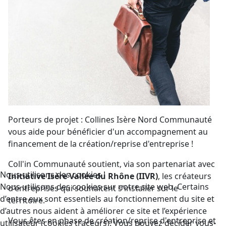
Porteurs de projet : Collines Isère Nord Communauté
vous aide pour bénéficier d'un accompagnement au
financement de la création/reprise d'entreprise !
Coll'in Communauté soutient, via son partenariat avec
Nous utilisons des cookies !
Initiative Isère Vallée du Rhône (IIVR)
, les créateurs
Nous utilisons des cookies sur notre site web. Certains
d'entreprises qui souhaitent s'installer sur le
d’entre eux sont essentiels au fonctionnement du site et
territoire.
d’autres nous aident à améliorer ce site et l’expérience
Vous êtes en phase de création/reprise d'entreprise et
utilisateur (cookies traceurs). Vous pouvez décider vous-