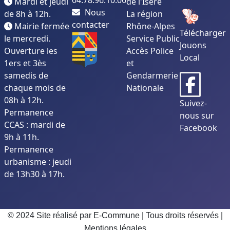
04.78.96.10.06
Mardi et jeudi
de l'Isère
Nous
de 8h à 12h.
La région
contacter
Mairie fermée
Rhône-Alpes
Télécharger
le mercredi.
Service Public
Jouons
Ouverture les
Accès Police
Local
1ers et 3ès
et
samedis de
Gendarmerie
chaque mois de
Nationale
08h à 12h.
Suivez-
Permanence
nous sur
CCAS : mardi de
Facebook
9h à 11h.
Permanence
urbanisme : jeudi
de 13h30 à 17h.
© 2024 Site réalisé par E-Commune | Tous droits réservés |
Mentions légales