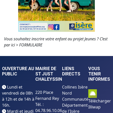
Vous souhaitez inscrire votre enfant au projet Jeunes ? C’est
par ici >
FORMULAIRE
OUVERTURE AU
MAIRIE DE
LIENS
VOUS
PUBLIC
ST JUST
DIRECTS
TENIR
CHALEYSSIN
INFORMES
Lundi et
Collines Isère
220 Place
vendredi de 08h
Nord
Fernand Rey
à 12h et de 14h à
Communauté
Télécharger
Tél. :
16h.
Département
Illiwap
04.78.96.10.06
Mardi et jeudi
de l'Isère