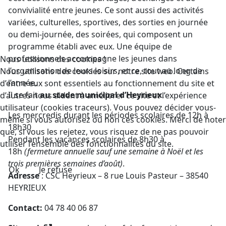
convivialité entre jeunes. Ce sont aussi des activités
variées, culturelles, sportives, des sorties en journée
ou demi-journée, des soirées, qui composent un
programme établi avec eux. Une équipe de
professionnels accompagne les jeunes dans
Nous utilisons des cookies !
l’organisation de leurs loisirs, et ce, tout au long de
Nous utilisons des cookies sur notre site web. Certains
l’année.
d’entre eux sont essentiels au fonctionnement du site et
Il se fait
au stade municipal d’Heyrieux
.
d’autres nous aident à améliorer ce site et l’expérience
utilisateur (cookies traceurs). Vous pouvez décider vous-
Les mercredis durant les périodes scolaires de 12h à
même si vous autorisez ou non ces cookies. Merci de noter
18h30
que, si vous les rejetez, vous risquez de ne pas pouvoir
Pendant les vacances scolaires de 8h30 à
utiliser l’ensemble des fonctionnalités du site.
18h
(fermeture annuelle sauf une semaine à Noël et les
trois premières semaines d’août)
.
Ok
Je refuse
Adresse
: CSC Heyrieux – 8 rue Louis Pasteur – 38540
HEYRIEUX
Contact:
04 78 40 06 87