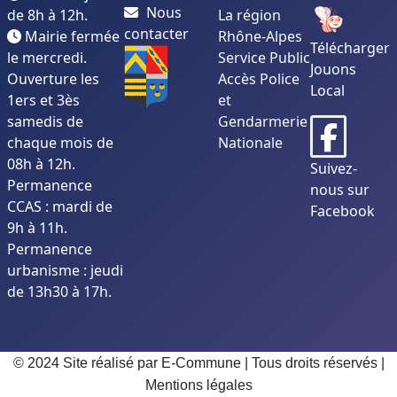
Nous
de 8h à 12h.
La région
contacter
Mairie fermée
Rhône-Alpes
Télécharger
le mercredi.
Service Public
Jouons
Ouverture les
Accès Police
Local
1ers et 3ès
et
samedis de
Gendarmerie
chaque mois de
Nationale
08h à 12h.
Suivez-
Permanence
nous sur
CCAS : mardi de
Facebook
9h à 11h.
Permanence
urbanisme : jeudi
de 13h30 à 17h.
© 2024 Site réalisé par E-Commune | Tous droits réservés |
Mentions légales