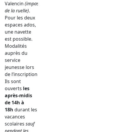
Valencin
(impasse
de la ruelle)
.
Pour les deux
espaces ados,
une navette
est possible.
Modalités
auprès du
service
jeunesse lors
de l’inscription
Ils sont
ouverts
les
après-midis
de 14h à
18h
durant les
vacances
scolaires
sauf
pendant les